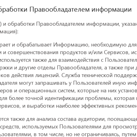
обработки Правообладателем информации
а) и обработки Правообладателем информации, указанн
мация):
ирает и обрабатывает Информацию, необходимую для
ки и совершенствования продуктов и/или Сервисов, и
спользуется также для взаимодействия с Пользовате
ржки и другие отделы Правообладателя, а также при
ков действия лицензий. Служба технической поддержк
адателя могут запрашивать у Пользователей иную и
еров и операционных систем, которые на них устано
ля более точной идентификации проблемы, которая в
ервисов, и выработки наиболее эффективных рекомен
тся также для анализа состава аудитории, посещающ
 средств, используемых Пользователями для просмот
ьзователями, в том числе, но не ограничиваясь, путе